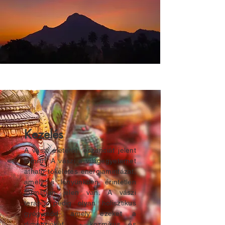
02
Kezelés
A vászi életerőt, eszenciát jelent
tamilul. A vászi a világegyetemet
átható tökéletes energiamintázat,
amely a lényünkben érintetlen
formában jelen van. A vászi
terápia pedig olyan holisztikus
gyógymód, amely ezeket a
dimenziókat - kozmikus és