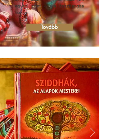
egyéni szint - újra összhangba
hozza.
Tovább