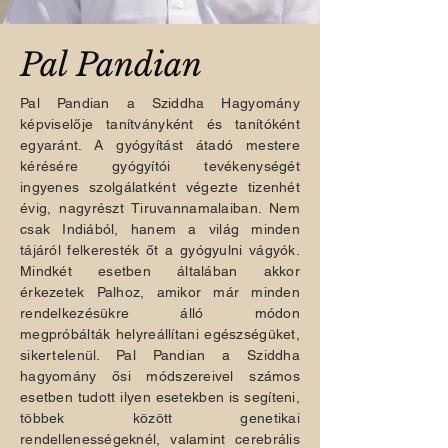
Pal Pandian
Pal Pandian a Sziddha Hagyomány
képviselője tanítványként és tanítóként
egyaránt. A gyógyítást átadó mestere
kérésére gyógyítói tevékenységét
ingyenes szolgálatként végezte tizenhét
évig, nagyrészt Tiruvannamalaiban. Nem
csak Indiából, hanem a világ minden
tájáról felkeresték őt a gyógyulni vágyók.
Mindkét esetben általában akkor
érkezetek Palhoz, amikor már minden
rendelkezésükre álló módon
megpróbálták helyreállítani egészségüket,
sikertelenül. Pal Pandian a Sziddha
hagyomány ősi módszereivel számos
esetben tudott ilyen esetekben is segíteni,
többek között genetikai
rendellenességeknél, valamint cerebrális