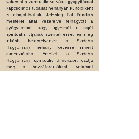
valamint a varma illetve vászi gyógyítással
kapcsolatos tudását néhányan külföldiként
is elsajátíthattuk. Jelenleg Pal Pandian
mesterei által vezérelve felhagyott a
gyógyítással, hogy figyelmét a saját
spirituális útjának szentelhesse, és még
inkább belemélyedjen a Sziddha
Hagyomány néhány kevéssé ismert
dimenziójába. Emellett a Sziddha
Hagyomány spirituális dimenzióit osztja
meg a hozzáfordulókkal, valamint
kidolgozta a vászi jógát és a kalari
harcművészetet egyesítő
Minimalista
Mozdulatok
rendszerét, amelyet workshop
keretein belül ad át az érdeklődőknek. A
Sziddha Hagyományról és a Pal Pandian
munkásságáról az alábbi oldalakon lehet
olvasni:
www.agaguru.com
www.thiruvadi.org
www.siddhas.de