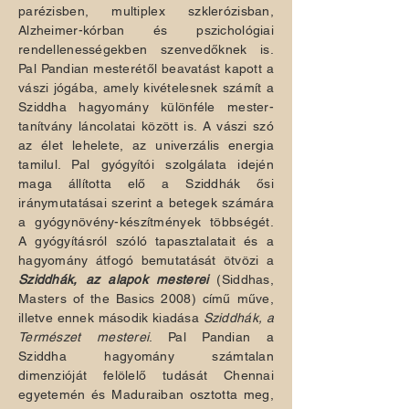
parézisben, multiplex szklerózisban,
Alzheimer-kórban és pszichológiai
rendellenességekben szenvedőknek is.
Pal Pandian mesterétől beavatást kapott a
vászi jógába, amely kivételesnek számít a
Sziddha hagyomány különféle mester-
tanítvány láncolatai között is. A vászi szó
az élet lehelete, az univerzális energia
tamilul. Pal gyógyítói szolgálata idején
maga állította elő a Sziddhák ősi
iránymutatásai szerint a betegek számára
a gyógynövény-készítmények többségét.
A gyógyításról szóló tapasztalatait és a
hagyomány átfogó bemutatását ötvözi a
Sziddhák, az alapok mesterei
(Siddhas,
Masters of the Basics 2008) című műve,
illetve ennek második kiadása
Sziddhák, a
Természet mesterei
. Pal Pandian a
Sziddha hagyomány számtalan
dimenzióját felölelő tudását Chennai
egyetemén és Maduraiban osztotta meg,