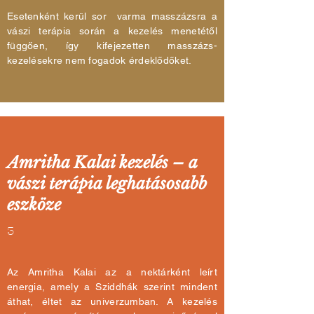
Esetenként kerül sor varma masszázsra a
vászi terápia során a kezelés menetétől
függően, így kifejezetten masszázs-
kezelésekre nem fogadok érdeklődőket.
Amritha Kalai kezelés – a
vászi terápia leghatásosabb
eszköze
3
Az Amritha Kalai az a nektárként leírt
energia, amely a Sziddhák szerint mindent
áthat, éltet az univerzumban. A kezelés