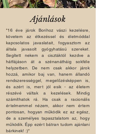
Ajánlások
"16 éve járok Borihoz vászi kezelésre,
követem az étkezéssel és életmóddal
kapcsolatos javaslatait, fogyasztom az
általa javasolt gyógyhatású szereket.
Segített nekem a cisztáktól kezdve a
hátfájáson át a szénanátháig sokféle
helyzetben. De nem csak akkor járok
hozzá, amikor baj van, hanem állandó
rendszerességgel, megelőzésképpen is,
és azért is, mert jól esik - az életem
részévé váltak a kezelések. Mindig
számíthatok rá. Ha csak a racionális
értelmemmel nézem, akkor nem értem
pontosan, hogyan működik ez az egész,
de a személyes tapasztalatom az, hogy
működik. Épp ezért bátran tudom ajánlani
bárkinek! :)"