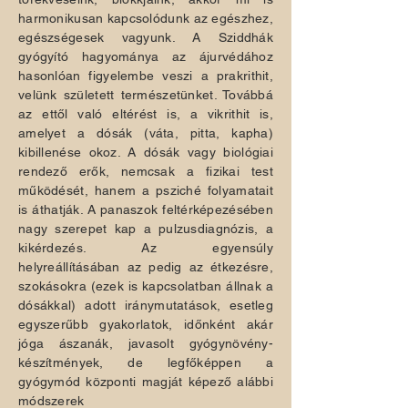
harmonikusan kapcsolódunk az egészhez,
egészségesek vagyunk. A Sziddhák
gyógyító hagyománya az ájurvédához
hasonlóan figyelembe veszi a prakrithit,
velünk született természetünket. Továbbá
az ettől való eltérést is, a vikrithit is,
amelyet a dósák (váta, pitta, kapha)
kibillenése okoz. A dósák vagy biológiai
rendező erők, nemcsak a fizikai test
működését, hanem a psziché folyamatait
is áthatják. A panaszok feltérképezésében
nagy szerepet kap a pulzusdiagnózis, a
kikérdezés. Az egyensúly
helyreállításában az pedig az étkezésre,
szokásokra (ezek is kapcsolatban állnak a
dósákkal) adott iránymutatások, esetleg
egyszerűbb gyakorlatok, időnként akár
jóga ászanák, javasolt gyógynövény-
készítmények, de legfőképpen a
gyógymód központi magját képező alábbi
módszerek