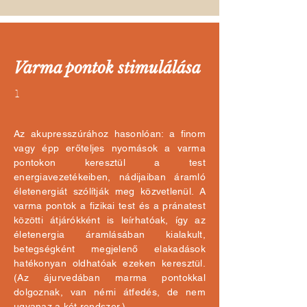
Varma pontok stimulálása
1
Az akupresszúrához hasonlóan: a finom
vagy épp erőteljes nyomások a varma
pontokon keresztül a test
energiavezetékeiben, nádijaiban áramló
életenergiát szólítják meg közvetlenül. A
varma pontok a fizikai test és a pránatest
közötti átjárókként is leírhatóak, így az
életenergia áramlásában kialakult,
betegségként megjelenő elakadások
hatékonyan oldhatóak ezeken keresztül.
(Az ájurvedában marma pontokkal
dolgoznak, van némi átfedés, de nem
ugyanaz a két rendszer.)