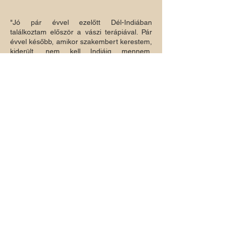
"Jó pár évvel ezelőtt Dél-Indiában
találkoztam először a vászi terápiával. Pár
évvel később, amikor szakembert kerestem,
kiderült, nem kell Indiáig mennem,
Magyarországon is dolgozik egy terapeuta,
aki Tamil Náduban az egyik legnagyobb ma
élő mestertől tanulta a sziddha gyógyászat
és a spirituális rendszer alapjait. Így amikor
szükség van rá, járok Borbálához
kezelésekre. A kezelés mellett rám szabott
táplálkozási és életmód tanácsokkal lát el,
alkalmazkodva az itthoni alapanyagokhoz
és lehetőségekhez. Tiszta szívvel ajánlom
Borbálát azoknak, akik gyógyulásukhoz
holisztikus, alternatív megoldásokat
keresnek, és akik számára nem csak a
tünetek megszüntetése, hanem a kiváltó
okok feltárása és kezelése is cél."
Szőke Katalin, Budapest